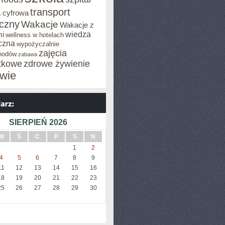
transport
 cyfrowa
iczny
Wakacje
Wakacje z
wiedza
mi
wellness w hotelach
czna
wypożyczalnie
zajęcia
hodów
zabawa
tkowe
zdrowe żywienie
wie
SIERPIEŃ 2026
W
Ś
C
P
S
N
1
2
4
5
6
7
8
9
11
12
13
14
15
16
18
19
20
21
22
23
25
26
27
28
29
30