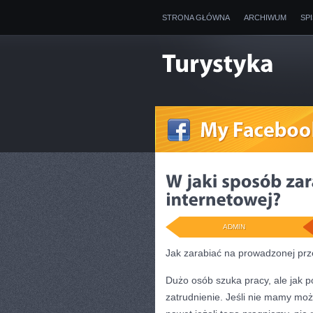
STRONA GŁÓWNA
ARCHIWUM
SP
ADMIN
Jak zarabiać na prowadzonej prze
Dużo osób szuka pracy, ale jak p
zatrudnienie. Jeśli nie mamy moż