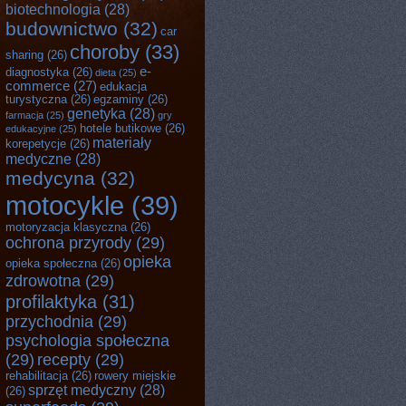
biotechnologia
(28)
budownictwo
(32)
car
choroby
(33)
sharing
(26)
e-
diagnostyka
(26)
dieta
(25)
commerce
(27)
edukacja
turystyczna
(26)
egzaminy
(26)
genetyka
(28)
farmacja
(25)
gry
hotele butikowe
(26)
edukacyjne
(25)
materiały
korepetycje
(26)
medyczne
(28)
medycyna
(32)
motocykle
(39)
motoryzacja klasyczna
(26)
ochrona przyrody
(29)
opieka
opieka społeczna
(26)
zdrowotna
(29)
profilaktyka
(31)
przychodnia
(29)
psychologia społeczna
(29)
recepty
(29)
rehabilitacja
(26)
rowery miejskie
sprzęt medyczny
(28)
(26)