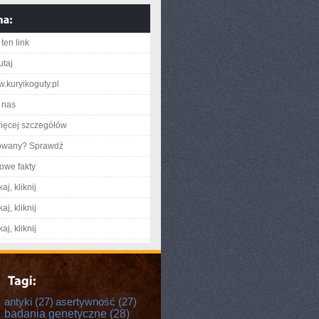
ten link
utaj
w.kuryikoguty.pl
 nas
ięcej szczegółów
gowany? Sprawdź
owe fakty
aj, kliknij
aj, kliknij
aj, kliknij
antyki
(27)
asertywność
(27)
badania genetyczne
(28)