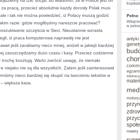
pójdziemy na tzw. socjal, bo wiadomo, że w Polsce jest on
tropikal
ę za pracą, przecież absolutnie każdy dorosły Polak musi
WŁASNEJ
 ale i tak nie można powiedzieć, iż Polacy muszą godzić
Pełne
STRONIE
Witajcie
takim razie: gdzie moglibyśmy nareszcie pracować?
w pełne
INTERNETOWEJ?
oszukiwanie szczęścia w Sieci. Nieustannie wzrasta
zegli, iż praca komputerowa naprawdę nie jest
antyki
genet
t jeśli zarabiamy nieco mniej, aniżeli w jakiejś bardziej
bud
niej zaoszczędzamy dużo czasu i kasy. Przecież codzienne
cho
 trochę kosztują. Warto zwrócić uwagę, że niemało
comm
re niejako nie są dla wszystkich. Zatem jeśli zainteresował
egzami
nniśmy nieco bardziej się skupić na tworzeniu tekstów w
edukacy
mater
 – większa kasa.
med
motory
przy
zdro
przy
społ
rowery 
supe