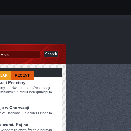
ULAR
RECENT
ci i Premiery
iny.pl – świat romansów, emocji i
mnianych historiiHarlequiny.pl to
.
je w Chorwacji:
 w ​Chorwacji - dla ⁢wielu z nas to ...
almami: Raj na
e w podróżniczym⁣ świecie pełnym