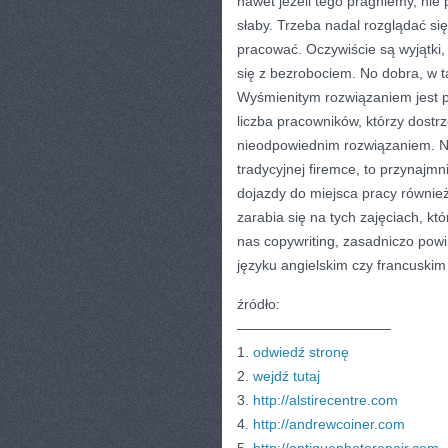
nawet jeżeli tego pragniemy, nie 
słaby. Trzeba nadal rozglądać si
pracować. Oczywiście są wyjątki,
się z bezrobociem. No dobra, w 
Wyśmienitym rozwiązaniem jest p
liczba pracowników, którzy dostr
nieodpowiednim rozwiązaniem. Nawe
tradycyjnej firemce, to przynajm
dojazdy do miejsca pracy również
zarabia się na tych zajęciach, któ
nas copywriting, zasadniczo powi
języku angielskim czy francuskim
źródło:
———————————
1.
odwiedź stronę
2.
wejdź tutaj
3.
http://alstirecentre.com
4.
http://andrewcoiner.com