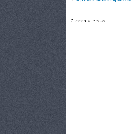
5.
http://antiquephotorepair.com
CATEGORIES:
TURYSTYKA, PODRÓŻE
Comments are closed.