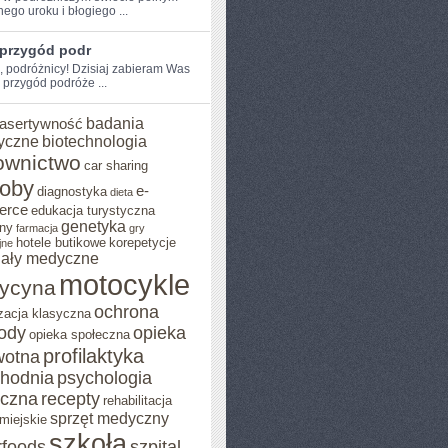
nego uroku i błogiego ...
 przygód podr
, ⁤podróżnicy! Dzisiaj ‌zabieram​ Was
 przygód podróże ...
badania
asertywność
yczne
biotechnologia
ownictwo
car sharing
roby
e-
diagnostyka
dieta
erce
edukacja turystyczna
genetyka
ny
farmacja
gry
hotele butikowe
korepetycje
jne
iały medyczne
motocykle
ycyna
ochrona
zacja klasyczna
rody
opieka
opieka społeczna
profilaktyka
wotna
chodnia
psychologia
eczna
recepty
rehabilitacja
sprzęt medyczny
miejskie
szkoła
rfoods
szpital