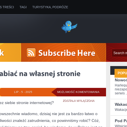
IS TREŚCI
TAGI
TURYSTYKA, PODRÓŻE
POP
Nowoś
Harlequ
niezapo
W
LIP - 5 - 2025
MOŻLIWOŚĆ KOMENTOWANIA
serwis ..
JAKI
ZOSTAŁA WYŁĄCZONA
z siebie stronie internetowej?
Wakac
SPOSÓB
Wakacje‍
owszechnie wiadomo, dzisiaj nie jest za bardzo łatwo o
ZARABIAĆ
liwości znaleźć zatrudnienia, co powinniśmy robić? Cóż,
Pod P
NA
Witajci