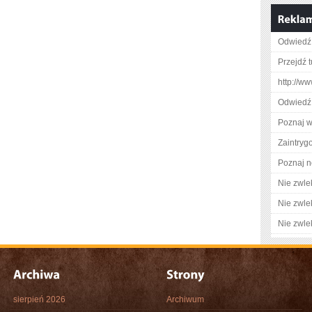
Odwiedź 
Przejdź t
http://ww
Odwiedź
Poznaj w
Zaintry
Poznaj n
Nie zwlek
Nie zwlek
Nie zwlek
sierpień 2026
Archiwum