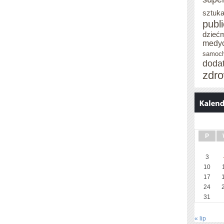
sztuka
publ
dzieć
medy
samoc
doda
zdro
P
3
10
17
24
31
« lip