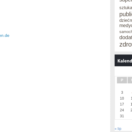
sztuka
publ
dzieć
medy
samoc
en.de
doda
zdro
P
3
10
17
24
31
« lip