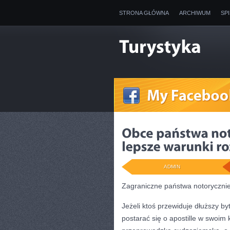
STRONA GŁÓWNA
ARCHIWUM
SP
ADMIN
Zagraniczne państwa notorycznie
Jeżeli ktoś przewiduje dłuższy by
postarać się o apostille w swoim