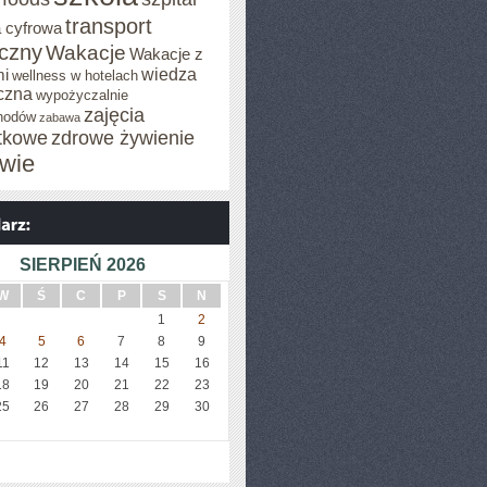
transport
 cyfrowa
iczny
Wakacje
Wakacje z
wiedza
mi
wellness w hotelach
czna
wypożyczalnie
zajęcia
hodów
zabawa
tkowe
zdrowe żywienie
wie
SIERPIEŃ 2026
W
Ś
C
P
S
N
1
2
4
5
6
7
8
9
11
12
13
14
15
16
18
19
20
21
22
23
25
26
27
28
29
30