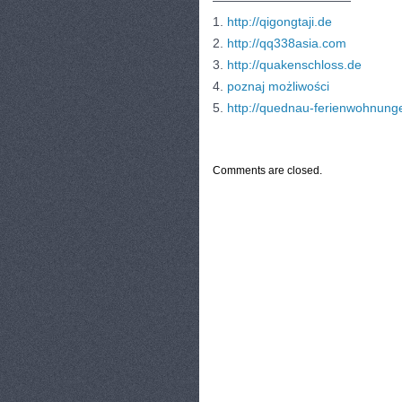
———————————
1.
http://qigongtaji.de
2.
http://qq338asia.com
3.
http://quakenschloss.de
4.
poznaj możliwości
5.
http://quednau-ferienwohnung
CATEGORIES:
TURYSTYKA, PODRÓŻE
Comments are closed.