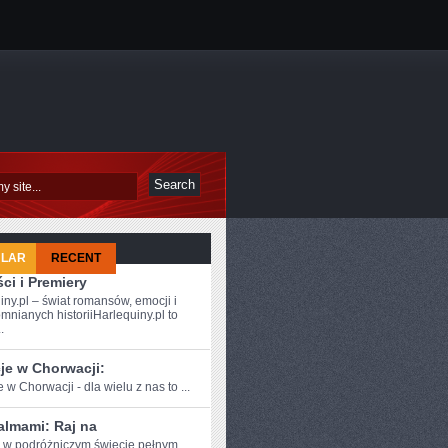
ULAR
RECENT
ci i Premiery
iny.pl – świat romansów, emocji i
mnianych historiiHarlequiny.pl to
.
je w Chorwacji:
 w ​Chorwacji - dla ⁢wielu z nas to ...
almami: Raj na
e w podróżniczym⁣ świecie pełnym