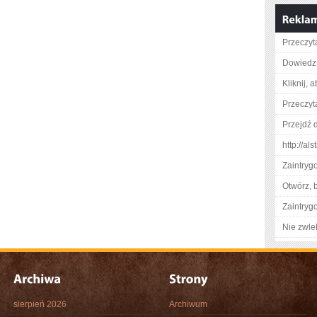
Przeczyta
Dowiedz 
Kliknij, 
Przeczyt
Przejdź d
http://al
Zaintry
Otwórz, 
Zaintry
Nie zwlek
sierpień 2026
Archiwum