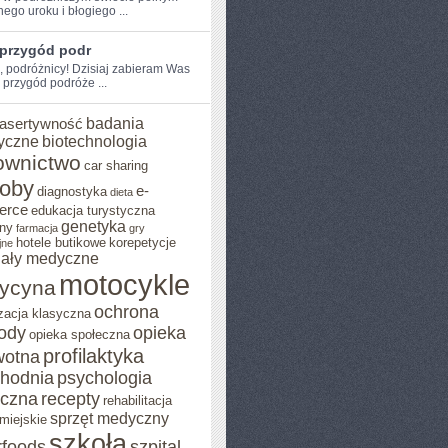
nego uroku i błogiego ...
 przygód podr
, ⁤podróżnicy! Dzisiaj ‌zabieram​ Was
 przygód podróże ...
badania
asertywność
yczne
biotechnologia
ownictwo
car sharing
roby
e-
diagnostyka
dieta
erce
edukacja turystyczna
genetyka
ny
farmacja
gry
hotele butikowe
korepetycje
jne
iały medyczne
motocykle
ycyna
ochrona
zacja klasyczna
rody
opieka
opieka społeczna
profilaktyka
wotna
chodnia
psychologia
eczna
recepty
rehabilitacja
sprzęt medyczny
miejskie
szkoła
rfoods
szpital