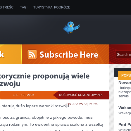
IS TREŚCI
TAGI
TURYSTYKA, PODRÓŻE
POP
Nowoś
Harlequ
niezapo
OBCE
SIE - 13 - 2025
MOŻLIWOŚĆ KOMENTOWANIA
serwis ..
PAŃSTWA
ZOSTAŁA WYŁĄCZONA
 oferują dużo lepsze warunki rozwoju
Wakac
NOTORYCZNIE
Wakacje‍
tność za granicą, obojętnie z jakiego powodu, musi
PROPONUJĄ
 kraju rodzimym. To ewidentna sprawa scalona z wszelką
Pod P
WIELE
Witajci