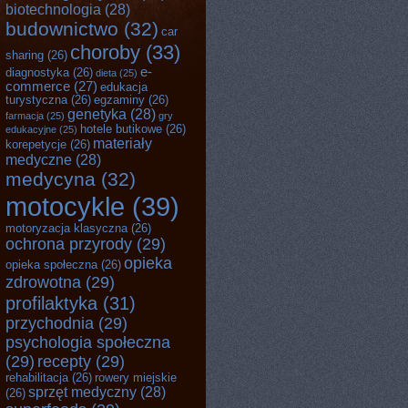
biotechnologia
(28)
budownictwo
(32)
car
choroby
(33)
sharing
(26)
e-
diagnostyka
(26)
dieta
(25)
commerce
(27)
edukacja
turystyczna
(26)
egzaminy
(26)
genetyka
(28)
farmacja
(25)
gry
hotele butikowe
(26)
edukacyjne
(25)
materiały
korepetycje
(26)
medyczne
(28)
medycyna
(32)
motocykle
(39)
motoryzacja klasyczna
(26)
ochrona przyrody
(29)
opieka
opieka społeczna
(26)
zdrowotna
(29)
profilaktyka
(31)
przychodnia
(29)
psychologia społeczna
(29)
recepty
(29)
rehabilitacja
(26)
rowery miejskie
sprzęt medyczny
(28)
(26)