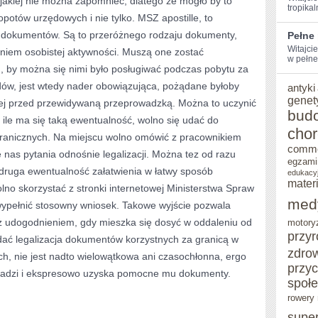
akiej nie można zapomnieć, dlatego że mogło by to
tropikal
opotów urzędowych i nie tylko. MSZ apostille, to
LEPSZE
ch dokumentów. Są to przeróżnego rodzaju dokumenty,
Pełne
WARUNKI
Witajcie
niem osobistej aktywności. Muszą one zostać
w pełne
ROZWOJU
m, by można się nimi było posługiwać podczas pobytu za
odów, jest wtedy nader obowiązująca, pożądane byłoby
antyki
genet
iej przed przewidywaną przeprowadzką. Można to uczynić
bud
ile ma się taką ewentualność, wolno się udać do
cho
ranicznych. Na miejscu wolno omówić z pracownikiem
comm
 nas pytania odnośnie legalizacji. Można tez od razu
egzami
ż druga ewentualność załatwienia w łatwy sposób
edukacy
mater
no skorzystać z stronki internetowej Ministerstwa Spraw
med
 wypełnić stosowny wniosek. Takowe wyjście pozwala
eż udogodnieniem, gdy mieszka się dosyć w oddaleniu od
motory
przy
idać legalizacja dokumentów korzystnych za granicą w
zdro
h, nie jest nadto wielowątkowa ani czasochłonna, ergo
przy
oradzi i ekspresowo uzyska pomocne mu dokumenty.
społ
rowery 
supe