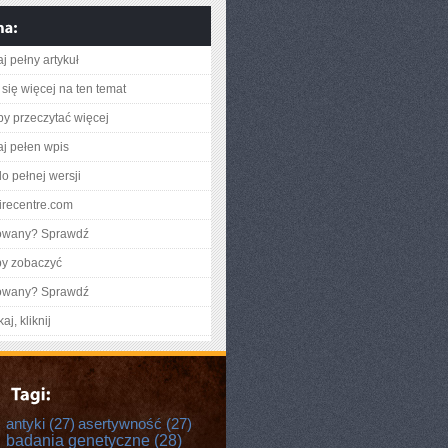
j pełny artykuł
się więcej na ten temat
aby przeczytać więcej
aj pełen wpis
o pełnej wersji
stirecentre.com
gowany? Sprawdź
by zobaczyć
gowany? Sprawdź
aj, kliknij
antyki
(27)
asertywność
(27)
badania genetyczne
(28)