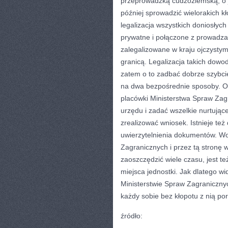
przeprowadzką cudzoziemską, o j
później sprowadzić wielorakich kł
legalizacja wszystkich doniosły
prywatne i połączone z prowadza
zalegalizowane w kraju ojczysty
granicą. Legalizacja takich dow
zatem o to zadbać dobrze szybc
na dwa bezpośrednie sposoby. O 
placówki Ministerstwa Spraw Zag
urzędu i zadać wszelkie nurtujące
zrealizować wniosek. Istnieje te
uwierzytelnienia dokumentów. Wol
Zagranicznych i przez tą stronę
zaoszczędzić wiele czasu, jest t
miejsca jednostki. Jak dlatego w
Ministerstwie Spraw Zagranicznyc
każdy sobie bez kłopotu z nią p
źródło: