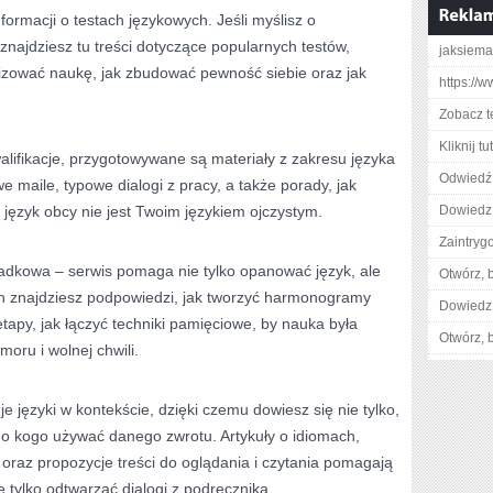
formacji o testach językowych. Jeśli myślisz o
ajdziesz tu treści dotyczące popularnych testów,
jaksiema
nizować naukę, jak zbudować pewność siebie oraz jak
https://
Zobacz t
Kliknij t
alifikacje, przygotowywane są materiały z zakresu języka
Odwiedź 
e maile, typowe dialogi z pracy, a także porady, jak
 język obcy nie jest Twoim językiem ojczystym.
Dowiedz 
Zaintry
adkowa – serwis pomaga nie tylko opanować język, ale
Otwórz, 
h znajdziesz podpowiedzi, jak tworzyć harmonogramy
Dowiedz 
 etapy, jak łączyć techniki pamięciowe, by nauka była
Otwórz, 
moru i wolnej chwili.
 języki w kontekście, dzięki czemu dowiesz się nie tylko,
i do kogo używać danego zwrotu. Artykuły o idiomach,
oraz propozycje treści do oglądania i czytania pomagają
e tylko odtwarzać dialogi z podręcznika.