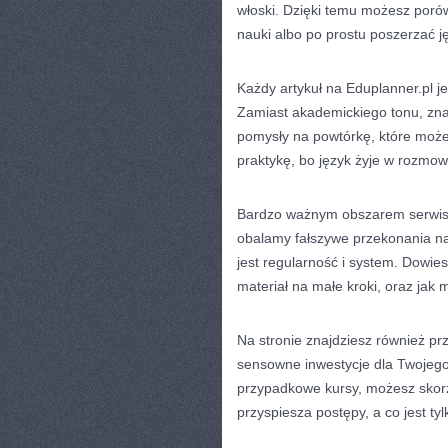
włoski. Dzięki temu możesz por
nauki albo po prostu poszerzać j
Każdy artykuł na Eduplanner.pl je
Zamiast akademickiego tonu, znajd
pomysły na powtórkę, które może
praktykę, bo język żyje w rozmowi
Bardzo ważnym obszarem serwisu 
obalamy fałszywe przekonania na
jest regularność i system. Dowies
materiał na małe kroki, oraz jak
Na stronie znajdziesz również pr
sensowne inwestycje dla Twojego
przypadkowe kursy, możesz skorz
przyspiesza postępy, a co jest ty