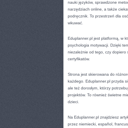
nauki języków, sprawdzone metod
narzędziach online, a także cieka
podręcznik. To przestrzeń dla osó
wkuwać.
Eduplanner.pl jest platformą, w kt
psychologia motywacji. Dzięki t
niezależnie od tego, czy dopiero 
certyfikatów.
Strona jest skierowana do różno
każdego. Eduplanner.pl przyda si
ale też dorosłym, którzy potrze
projektów. To również świetne m
dzieci.
Na Eduplanner.pl znajdziesz art
przez niemiecki, español, francusk