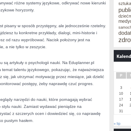
ównywać różne systemy językowe, odkrywać nowe kierunki
sztuka
publ
ęzykowe horyzonty.
dzieć
medy
st pisany w sposób przystępny, ale jednocześnie rzetelny.
samoc
doda
ziesz tu konkretne przykłady, dialogi, mini-historie i
zdro
sz od razu wypróbować. Nacisk położony jest na
e, a nie tylko w zeszycie.
są artykuły o psychologii nauki. Na Eduplanner.pl
 temat talentu językowego, pokazując, że najważniejsza
P
z się, jak utrzymać motywację przez miesiące, jak dzielić
 monitorować postępy, żeby naprawdę czuć progres.
3
10
zeglądy narzędzi do nauki, które pomagają wybrać
17
24
 stylu nauki. Zamiast wydawać pieniądze na
31
ystać z szczerych ocen i dowiedzieć się, co naprawdę
lko pustym hasłem.
« lip