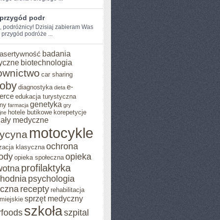
 przygód podr
, ⁤podróżnicy! Dzisiaj ‌zabieram​ Was
 przygód podróże ...
badania
asertywność
yczne
biotechnologia
ownictwo
car sharing
roby
e-
diagnostyka
dieta
erce
edukacja turystyczna
genetyka
ny
farmacja
gry
hotele butikowe
korepetycje
jne
iały medyczne
motocykle
ycyna
ochrona
zacja klasyczna
rody
opieka
opieka społeczna
profilaktyka
wotna
chodnia
psychologia
eczna
recepty
rehabilitacja
sprzęt medyczny
miejskie
szkoła
rfoods
szpital