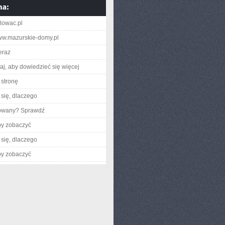
lowac.pl
www.mazurskie-domy.pl
eraz
utaj, aby dowiedzieć się więcej
stronę
się, dlaczego
gowany? Sprawdź
by zobaczyć
się, dlaczego
by zobaczyć