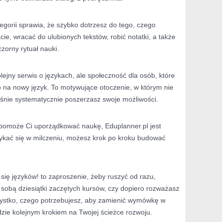
tegorii sprawia, że szybko dotrzesz do tego, czego
e, wracać do ulubionych tekstów, robić notatki, a także
zorny rytuał nauki.
olejny serwis o językach, ale społeczność dla osób, które
no na nowy język. To motywujące otoczenie, w którym nie
eśnie systematycznie poszerzasz swoje możliwości.
y pomoże Ci uporządkować naukę, Eduplanner.pl jest
kać się w milczeniu, możesz krok po kroku budować
się języków! to zaproszenie, żeby ruszyć od razu,
 sobą dziesiątki zaczętych kursów, czy dopiero rozważasz
zystko, czego potrzebujesz, aby zamienić wymówkę w
ędzie kolejnym krokiem na Twojej ścieżce rozwoju.