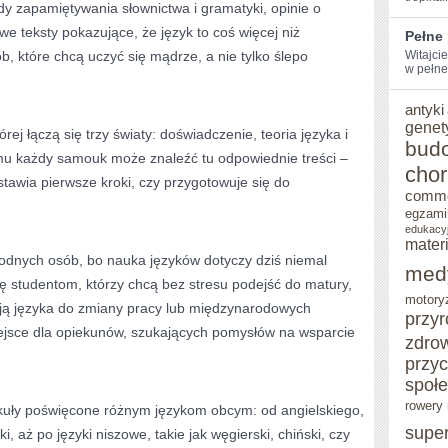
y zapamiętywania słownictwa i gramatyki, opinie o
we teksty pokazujące, że język to coś więcej niż
Pełne
b, które chcą uczyć się mądrze, a nie tylko ślepo
Witajcie
w pełne
antyki
genet
órej łączą się trzy światy: doświadczenie, teoria języka i
bud
emu każdy samouk może znaleźć tu odpowiednie treści –
cho
stawia pierwsze kroki, czy przygotowuje się do
comm
egzami
edukacy
mater
rodnych osób, bo nauka języków dotyczy dziś niemal
med
ę studentom, którzy chcą bez stresu podejść do matury,
motory
bują języka do zmiany pracy lub międzynarodowych
przy
iejsce dla opiekunów, szukających pomysłów na wsparcie
zdro
przy
społ
rowery 
ykuły poświęcone różnym językom obcym: od angielskiego,
supe
i, aż po języki niszowe, takie jak węgierski, chiński, czy