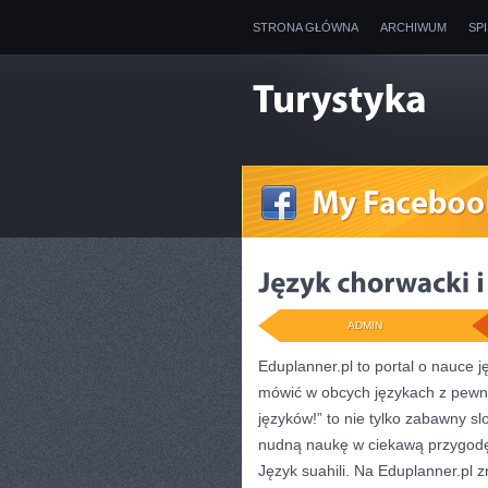
STRONA GŁÓWNA
ARCHIWUM
SP
ADMIN
Eduplanner.pl to portal o nauce j
mówić w obcych językach z pewno
języków!” to nie tylko zabawny s
nudną naukę w ciekawą przygod
Język suahili. Na Eduplanner.pl 