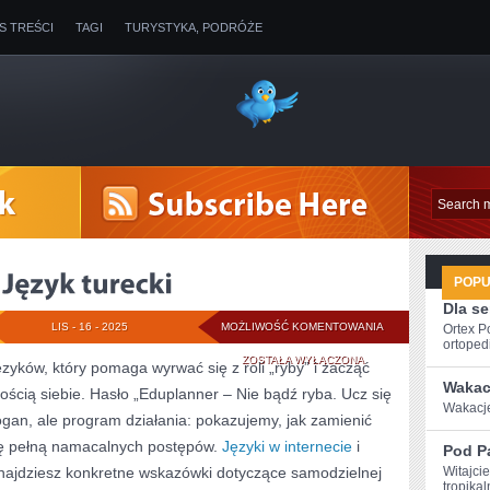
IS TREŚCI
TAGI
TURYSTYKA, PODRÓŻE
POP
Dla s
JĘZYK
LIS - 16 - 2025
MOŻLIWOŚĆ KOMENTOWANIA
Ortex P
ortopedi
CHORWACKI
ZOSTAŁA WYŁĄCZONA
ęzyków, który pomaga wyrwać się z roli „ryby” i zacząć
Wakac
ścią siebie. Hasło „Eduplanner – Nie bądź ryba. Ucz się
I
Wakacje‍
logan, ale program działania: pokazujemy, jak zamienić
JĘZYK
ę pełną namacalnych postępów.
Języki w internecie
i
Pod P
TURECKI
znajdziesz konkretne wskazówki dotyczące samodzielnej
Witajci
tropikal