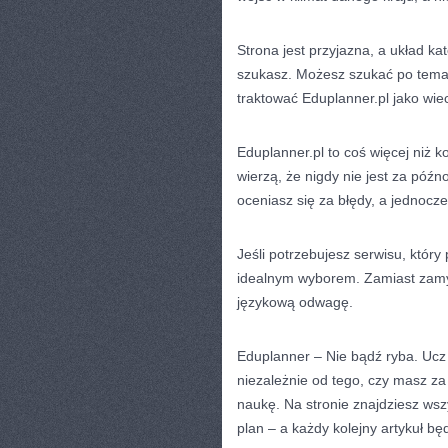
Strona jest przyjazna, a układ ka
szukasz. Możesz szukać po temaci
traktować Eduplanner.pl jako wiec
Eduplanner.pl to coś więcej niż k
wierzą, że nigdy nie jest za póź
oceniasz się za błędy, a jednocz
Jeśli potrzebujesz serwisu, któr
idealnym wyborem. Zamiast zamy
językową odwagę.
Eduplanner – Nie bądź ryba. Ucz 
niezależnie od tego, czy masz za
naukę. Na stronie znajdziesz ws
plan – a każdy kolejny artykuł b