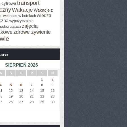
transport
 cyfrowa
iczny
Wakacje
Wakacje z
wiedza
mi
wellness w hotelach
czna
wypożyczalnie
zajęcia
hodów
zabawa
tkowe
zdrowe żywienie
wie
SIERPIEŃ 2026
W
Ś
C
P
S
N
1
2
4
5
6
7
8
9
11
12
13
14
15
16
18
19
20
21
22
23
25
26
27
28
29
30