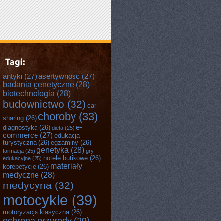
antyki
(27)
asertywność
(27)
badania genetyczne
(28)
biotechnologia
(28)
budownictwo
(32)
car
choroby
(33)
sharing
(26)
e-
diagnostyka
(26)
dieta
(25)
commerce
(27)
edukacja
turystyczna
(26)
egzaminy
(26)
genetyka
(28)
farmacja
(25)
gry
hotele butikowe
(26)
edukacyjne
(25)
materiały
korepetycje
(26)
medyczne
(28)
medycyna
(32)
motocykle
(39)
motoryzacja klasyczna
(26)
ochrona przyrody
(29)