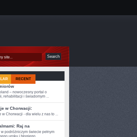
ULAR
RECENT
eniorów
oland – nowoczesny portal o
i, rehabilitacji i świadomym ...
je w Chorwacji:
 w ​Chorwacji - dla ⁢wielu z nas to ...
almami: Raj na
e w podróżniczym⁣ świecie pełnym
nego uroku i błogiego ...