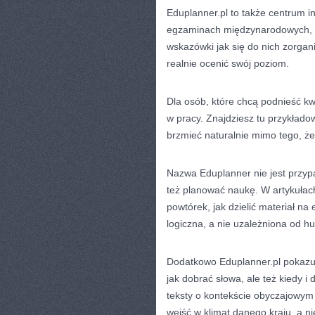
Eduplanner.pl to także centrum in
egzaminach międzynarodowych, zn
wskazówki jak się do nich zorga
realnie ocenić swój poziom.
Dla osób, które chcą podnieść kw
w pracy. Znajdziesz tu przykładow
brzmieć naturalnie mimo tego, że
Nazwa Eduplanner nie jest przyp
też planować naukę. W artykułac
powtórek, jak dzielić materiał na
logiczna, a nie uzależniona od hu
Dodatkowo Eduplanner.pl pokazuje
jak dobrać słowa, ale też kiedy 
teksty o kontekście obyczajowym 
wejść w klimat danego kraju, a ni