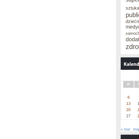
sztuka
publ
dzieć
medy
samoc
doda
zdro
P
6
13
20
27
« mar
maj