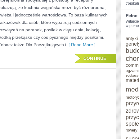
której aromat spotyka się z prostotą, a receptury
tropikal
pokazują, że kuchnia wegańska może być różnorodna,
świeża i jednocześnie wartościowa. To baza kulinarnych
Pełne
Witajcie
wskazówek dla osób, które wypatrują codziennych
w pełne
rozwiązań na poranek, posiłek w ciągu dnia, kolację,
słodką przekąskę czy coś pysznego między posiłkami.
antyki
genet
Zobacz także Dla Początkujących i
[ Read More ]
bud
cho
CONTINUE
comm
egzami
edukacy
mater
med
motory
przy
zdro
przy
społ
rowery 
supe