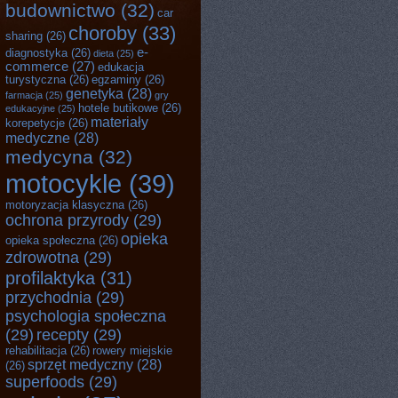
budownictwo
(32)
car
choroby
(33)
sharing
(26)
e-
diagnostyka
(26)
dieta
(25)
commerce
(27)
edukacja
turystyczna
(26)
egzaminy
(26)
genetyka
(28)
farmacja
(25)
gry
hotele butikowe
(26)
edukacyjne
(25)
materiały
korepetycje
(26)
medyczne
(28)
medycyna
(32)
motocykle
(39)
motoryzacja klasyczna
(26)
ochrona przyrody
(29)
opieka
opieka społeczna
(26)
zdrowotna
(29)
profilaktyka
(31)
przychodnia
(29)
psychologia społeczna
(29)
recepty
(29)
rehabilitacja
(26)
rowery miejskie
sprzęt medyczny
(28)
(26)
superfoods
(29)