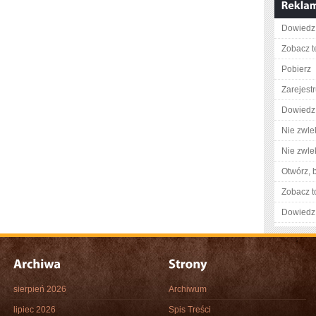
Dowiedz 
Zobacz t
Pobierz
Zarejestr
Dowiedz 
Nie zwlek
Nie zwlek
Otwórz, 
Zobacz t
Dowiedz 
sierpień 2026
Archiwum
lipiec 2026
Spis Treści