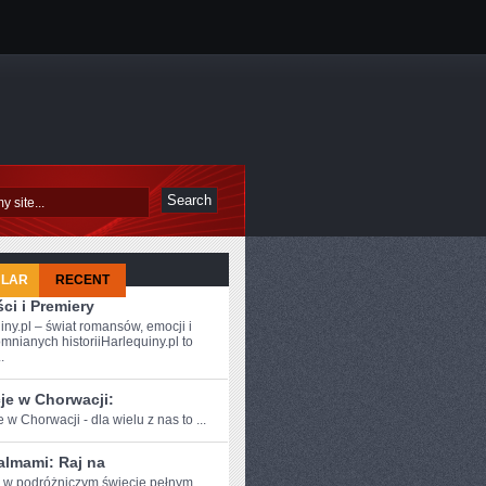
ULAR
RECENT
ci i Premiery
iny.pl – świat romansów, emocji i
mnianych historiiHarlequiny.pl to
.
je w Chorwacji:
 w ​Chorwacji - dla ⁢wielu z nas to ...
almami: Raj na
e w podróżniczym⁣ świecie pełnym