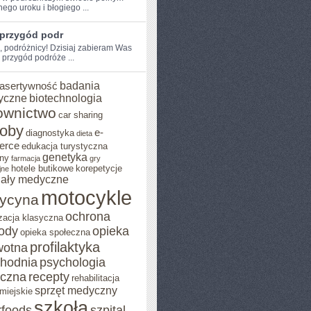
nego uroku i błogiego ...
 przygód podr
, ⁤podróżnicy! Dzisiaj ‌zabieram​ Was
 przygód podróże ...
badania
asertywność
yczne
biotechnologia
ownictwo
car sharing
roby
e-
diagnostyka
dieta
erce
edukacja turystyczna
genetyka
ny
farmacja
gry
hotele butikowe
korepetycje
jne
iały medyczne
motocykle
ycyna
ochrona
zacja klasyczna
rody
opieka
opieka społeczna
profilaktyka
wotna
chodnia
psychologia
eczna
recepty
rehabilitacja
sprzęt medyczny
miejskie
szkoła
rfoods
szpital