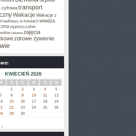
transport
 cyfrowa
iczny
Wakacje
Wakacje z
wiedza
mi
wellness w hotelach
czna
wypożyczalnie
zajęcia
hodów
zabawa
tkowe
zdrowe żywienie
wie
KWIECIEŃ 2026
W
Ś
C
P
S
N
1
2
3
4
5
7
8
9
10
11
12
14
15
16
17
18
19
21
22
23
24
25
26
28
29
30
 »