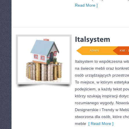
Read More ]
ADMIN
KWI - 
Italsystem to współczesna witr
na świecie mebli oraz konkre
osób urządzających przestrzeń
To miejsce, w którym estetyka
podejściem, a każdy tekst po
którzy szukają inspiracji doty
rozumianego wygody. Nowośc
Designerskie i Trendy w Mebla
stworzona dla osób, które ch
meble
[ Read More ]