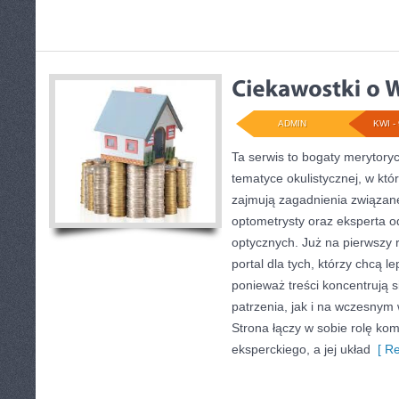
ADMIN
KWI - 
Ta serwis to bogaty merytory
tematyce okulistycznej, w któ
zajmują zagadnienia związane 
optometrysty oraz eksperta 
optycznych. Już na pierwszy r
portal dla tych, którzy chcą l
ponieważ treści koncentrują 
patrzenia, jak i na wczesny
Strona łączy w sobie rolę ko
eksperckiego, a jej układ
[ Re