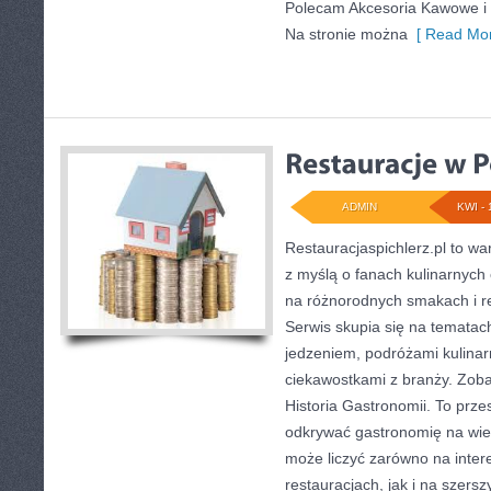
Polecam Akcesoria Kawowe i 
Na stronie można
[ Read Mor
ADMIN
KWI - 
Restauracjaspichlerz.pl to w
z myślą o fanach kulinarnych 
na różnorodnych smakach i re
Serwis skupia się na tematac
jedzeniem, podróżami kulinarn
ciekawostkami z branży. Zobac
Historia Gastronomii. To prze
odkrywać gastronomię na wie
może liczyć zarówno na intere
restauracjach, jak i na szers