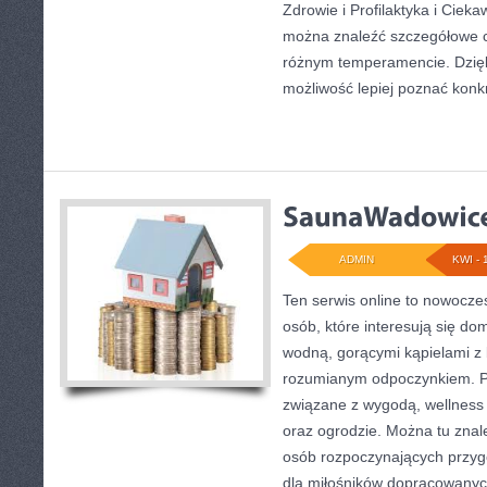
Zdrowie i Profilaktyka i Ciekaw
można znaleźć szczegółowe c
różnym temperamencie. Dzięk
możliwość lepiej poznać konk
ADMIN
KWI - 
Ten serwis online to nowoczes
osób, które interesują się d
wodną, gorącymi kąpielami z
rozumianym odpoczynkiem. Po
związane z wygodą, wellness
oraz ogrodzie. Można tu znal
osób rozpoczynających przygo
dla miłośników dopracowanyc