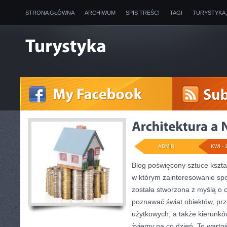
STRONA GŁÓWNA
ARCHIWUM
SPIS TREŚCI
TAGI
TURYSTYKA
ADMIN
KWI - 
Blog poświęcony sztuce kształ
w którym zainteresowanie spo
została stworzona z myślą o 
poznawać świat obiektów, prz
użytkowych, a także kierunkó
żyjemy na co dzień. To wartoś