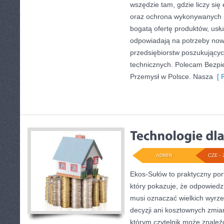
wszędzie tam, gdzie liczy się
oraz ochrona wykonywanych p
bogatą ofertę produktów, usłu
odpowiadają na potrzeby now
przedsiębiorstw poszukujący
technicznych. Polecam Bezpi
Przemysł w Polsce. Nasza
[ R
ADMIN
CZE - 
Ekos-Sułów to praktyczny port
który pokazuje, że odpowiedz
musi oznaczać wielkich wyrz
decyzji ani kosztownych zmia
którym czytelnik może znaleźć