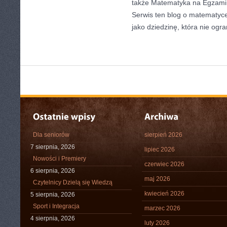
także Matematyka na Egzami
Serwis ten blog o matematyc
jako dziedzinę, która nie ogra
Dla seniorów
sierpień 2026
7 sierpnia, 2026
lipiec 2026
Nowości i Premiery
czerwiec 2026
6 sierpnia, 2026
maj 2026
Czytelnicy Dzielą się Wiedzą
kwiecień 2026
5 sierpnia, 2026
Sport i Integracja
marzec 2026
4 sierpnia, 2026
luty 2026