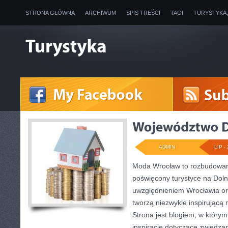
STRONA GŁÓWNA
ARCHIWUM
SPIS TREŚCI
TAGI
TURYSTYKA
ADMIN
LIP - 
Moda Wrocław to rozbudowany
poświęcony turystyce na Dol
uwzględnieniem Wrocławia or
tworzą niezwykle inspirującą 
Strona jest blogiem, w który
inspiracje dotyczące zwiedzania