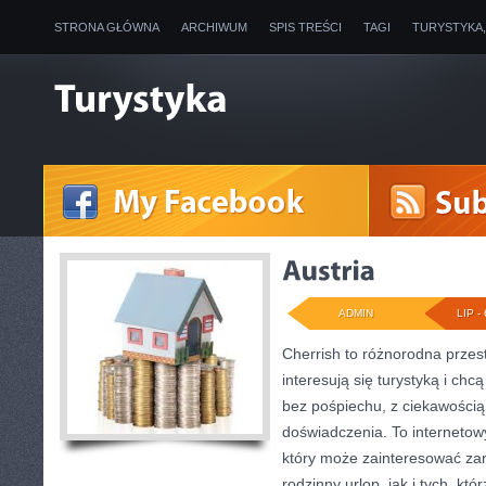
STRONA GŁÓWNA
ARCHIWUM
SPIS TREŚCI
TAGI
TURYSTYKA
ADMIN
LIP - 
Cherrish to różnorodna przest
interesują się turystyką i ch
bez pośpiechu, z ciekawością
doświadczenia. To internetow
który może zainteresować za
rodzinny urlop, jak i tych, któ