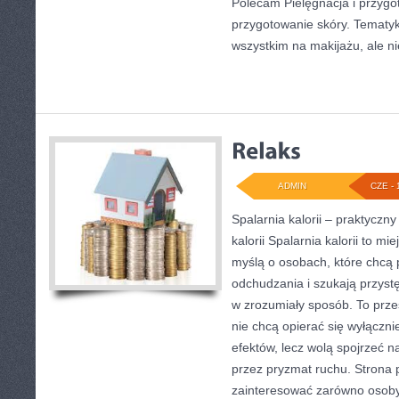
Polecam Pielęgnacja i przygot
przygotowanie skóry. Tematyk
wszystkim na makijażu, ale ni
ADMIN
CZE - 
Spalarnia kalorii – praktyczn
kalorii Spalarnia kalorii to mi
myślą o osobach, które chcą
odchudzania i szukają przyst
w zrozumiały sposób. To przes
nie chcą opierać się wyłączni
efektów, lecz wolą spojrzeć na
przez pryzmat ruchu. Strona 
zainteresować zarówno osoby 