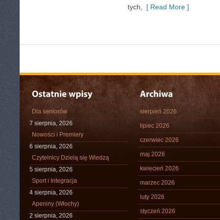
tych,
[ Read More ]
Dla seniorów
sierpień 2026
7 sierpnia, 2026
lipiec 2026
Nowości i Premiery
czerwiec 2026
6 sierpnia, 2026
maj 2026
Czytelnicy Dzielą się Wiedzą
kwiecień 2026
5 sierpnia, 2026
Sport i Integracja
marzec 2026
4 sierpnia, 2026
luty 2026
Apeniny (Włochy)
styczeń 2026
2 sierpnia, 2026