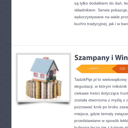
są tylko dodatkiem do dań, le
składnikiem. Serwis pokazuje
wykorzystywane na wiele pro
kuchni tradycyjnej, jak i w bar
ADMIN
CZE - 
TadzikPije.pl to wielowątkowy
degustacji, w którym miłośni
ciekawe treści dotyczące tru
została stworzona z myślą o 
poznawać krok po kroku zasad
miejsca, gdzie tematy związa
przedstawiane w sposób lekki
kulinaria łączą się z luźnym 