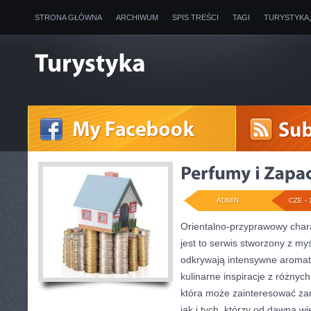
STRONA GŁÓWNA
ARCHIWUM
SPIS TREŚCI
TAGI
TURYSTYKA
ADMIN
CZE - 
Orientalno-przyprawowy charak
jest to serwis stworzony z my
odkrywają intensywne aromaty
kulinarne inspiracje z różnych
która może zainteresować z
jak i tych, którzy od dawna w