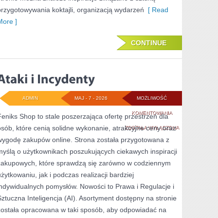
przygotowywania koktajli, organizacją wydarzeń
[ Read
More ]
CONTINUE
ADMIN
MAJ - 7 - 2026
MOŻLIWOŚĆ
ATAKI
KOMENTOWANIA
Feniks Shop to stale poszerzająca ofertę przestrzeń dla
osób, które cenią solidne wykonanie, atrakcyjne ceny oraz
I
ZOSTAŁA WYŁĄCZONA
wygodę zakupów online. Strona została przygotowana z
INCYDENTY
myślą o użytkownikach poszukujących ciekawych inspiracji
zakupowych, które sprawdzą się zarówno w codziennym
użytkowaniu, jak i podczas realizacji bardziej
indywidualnych pomysłów. Nowości to Prawa i Regulacje i
Sztuczna Inteligencja (AI). Asortyment dostępny na stronie
została opracowana w taki sposób, aby odpowiadać na