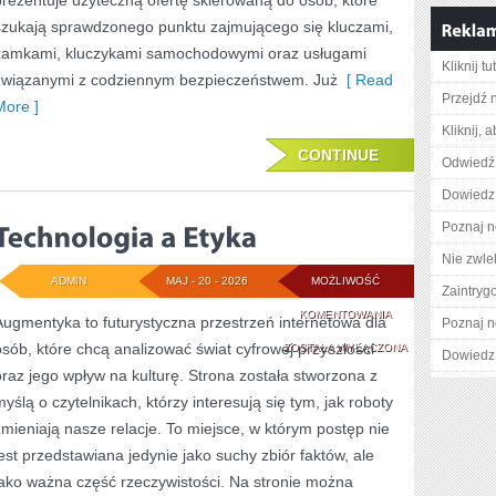
prezentuje użyteczną ofertę skierowaną do osób, które
szukają sprawdzonego punktu zajmującego się kluczami,
zamkami, kluczykami samochodowymi oraz usługami
Kliknij t
związanymi z codziennym bezpieczeństwem. Już
[ Read
Przejdź 
More ]
Kliknij, 
CONTINUE
Odwiedź 
Dowiedz 
Poznaj n
Nie zwlek
ADMIN
MAJ - 20 - 2026
MOŻLIWOŚĆ
Zaintry
TECHNOLOGIA
KOMENTOWANIA
Augmentyka to futurystyczna przestrzeń internetowa dla
Poznaj n
osób, które chcą analizować świat cyfrowej przyszłości
A
ZOSTAŁA WYŁĄCZONA
Dowiedz 
oraz jego wpływ na kulturę. Strona została stworzona z
ETYKA
myślą o czytelnikach, którzy interesują się tym, jak roboty
zmieniają nasze relacje. To miejsce, w którym postęp nie
jest przedstawiana jedynie jako suchy zbiór faktów, ale
jako ważna część rzeczywistości. Na stronie można