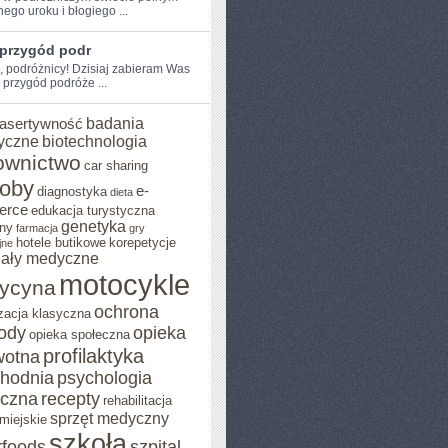
nego uroku i błogiego ...
 przygód podr
, ⁤podróżnicy! Dzisiaj ‌zabieram​ Was
 przygód podróże ...
badania
asertywność
yczne
biotechnologia
ownictwo
car sharing
roby
e-
diagnostyka
dieta
erce
edukacja turystyczna
genetyka
ny
farmacja
gry
hotele butikowe
korepetycje
jne
iały medyczne
motocykle
ycyna
ochrona
zacja klasyczna
rody
opieka
opieka społeczna
profilaktyka
wotna
chodnia
psychologia
eczna
recepty
rehabilitacja
sprzęt medyczny
miejskie
szkoła
rfoods
szpital