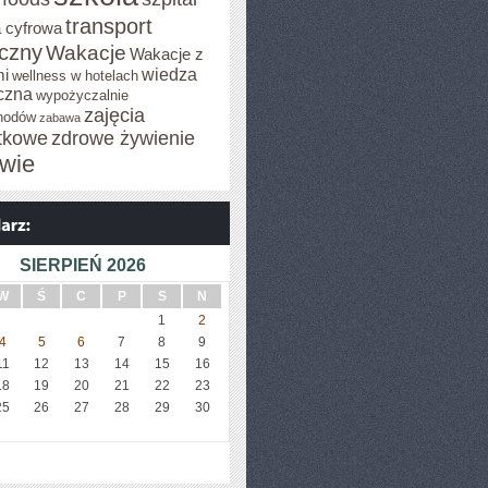
transport
 cyfrowa
iczny
Wakacje
Wakacje z
wiedza
mi
wellness w hotelach
czna
wypożyczalnie
zajęcia
hodów
zabawa
tkowe
zdrowe żywienie
wie
SIERPIEŃ 2026
W
Ś
C
P
S
N
1
2
4
5
6
7
8
9
11
12
13
14
15
16
18
19
20
21
22
23
25
26
27
28
29
30