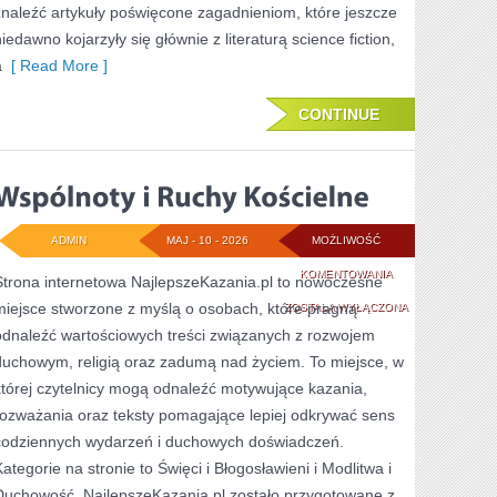
znaleźć artykuły poświęcone zagadnieniom, które jeszcze
niedawno kojarzyły się głównie z literaturą science fiction,
a
[ Read More ]
CONTINUE
ADMIN
MAJ - 10 - 2026
MOŻLIWOŚĆ
WSPÓLNOTY
KOMENTOWANIA
Strona internetowa NajlepszeKazania.pl to nowoczesne
miejsce stworzone z myślą o osobach, które pragną
I
ZOSTAŁA WYŁĄCZONA
odnaleźć wartościowych treści związanych z rozwojem
RUCHY
duchowym, religią oraz zadumą nad życiem. To miejsce, w
KOŚCIELNE
której czytelnicy mogą odnaleźć motywujące kazania,
rozważania oraz teksty pomagające lepiej odkrywać sens
codziennych wydarzeń i duchowych doświadczeń.
Kategorie na stronie to Święci i Błogosławieni i Modlitwa i
Duchowość. NajlepszeKazania.pl zostało przygotowane z