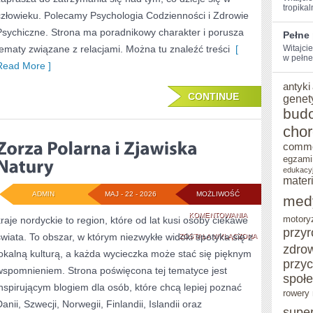
tropikal
człowieku. Polecamy Psychologia Codzienności i Zdrowie
Psychiczne. Strona ma poradnikowy charakter i porusza
Pełne
tematy związane z relacjami. Można tu znaleźć treści
[
Witajcie
w pełne
Read More ]
antyki
CONTINUE
genet
bud
cho
comm
egzami
edukacy
mater
ADMIN
MAJ - 22 - 2026
MOŻLIWOŚĆ
med
ZORZA
KOMENTOWANIA
kraje nordyckie to region, które od lat kusi osoby ciekawe
motory
przy
świata. To obszar, w którym niezwykłe widoki spotyka się z
POLARNA
ZOSTAŁA WYŁĄCZONA
zdro
lokalną kulturą, a każda wycieczka może stać się pięknym
I
przy
wspomnieniem. Strona poświęcona tej tematyce jest
społ
ZJAWISKA
inspirującym blogiem dla osób, które chcą lepiej poznać
rowery 
NATURY
anii, Szwecji, Norwegii, Finlandii, Islandii oraz
supe