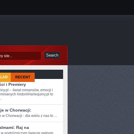
ULAR
RECENT
ci i Premiery
iny.pl – świat romansów, emocji i
mnianych historiiHarlequiny.pl to
.
je w Chorwacji:
 w ​Chorwacji - dla ⁢wielu z nas to ...
almami: Raj na
e w podróżniczym⁣ świecie pełnym