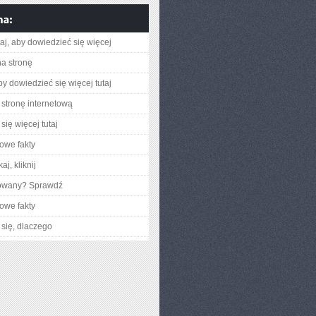
utaj, aby dowiedzieć się więcej
na stronę
aby dowiedzieć się więcej tutaj
stronę internetową
się więcej tutaj
owe fakty
aj, kliknij
gowany? Sprawdź
owe fakty
się, dlaczego