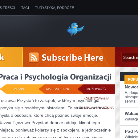
IS TREŚCI
TAGI
TURYSTYKA, PODRÓŻE
POP
Nowoś
ADMIN
MAJ - 23 - 2026
MOŻLIWOŚĆ
Harlequ
niezapo
PRACA
KOMENTOWANIA
Tęczowa Przystań to zakątek, w którym psychologia
serwis ..
spotyka się z osobistymi historiami. To strona tworzona z
I
ZOSTAŁA WYŁĄCZONA
Wakac
myślą o osobach, które chcą poznać swoje emocje.
PSYCHOLOGIA
Wakacje‍
Nazwa Tęczowa Przystań dobrze oddaje klimat tego
ORGANIZACJI
miejsca, ponieważ kojarzy się z spokojem, a jednocześnie
Pod P
zaprasza do zatrzymania się nad tym, co dzieje się w
Witajci