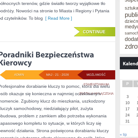
północnych terenów, gdzie światło tworzy wyjątkowe tło
sztuka
podróży. Nowości na stronie to Miasta i Regiony i Pytania
publ
od czytelników. To blog
[ Read More ]
dzieć
medy
CONTINUE
samoc
doda
zdro
ADMIN
MAJ - 21 - 2026
MOŻLIWOŚĆ
P
PORADNIKI
KOMENTOWANIA
Profesjonalne dorabianie kluczy to pomoc, która dla wielu
osób okazuje się konieczna w najmniej oczekiwanym
BEZPIECZEŃSTWA
ZOSTAŁA WYŁĄCZONA
3
momencie. Zgubiony klucz do mieszkania, uszkodzony
KIEROWCY
10
kluczyk samochodowy, niedziałający pilot, zużyta
17
24
obudowa, problem z zamkiem albo potrzeba wykonania
31
zapasowego kompletu to sytuacje, w których liczy się
pewność działania. Strona poświęcona dorabianiu kluczy
« lip