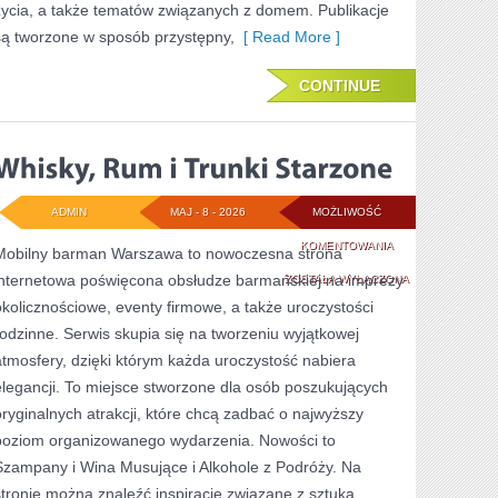
życia, a także tematów związanych z domem. Publikacje
są tworzone w sposób przystępny,
[ Read More ]
CONTINUE
ADMIN
MAJ - 8 - 2026
MOŻLIWOŚĆ
WHISKY,
KOMENTOWANIA
Mobilny barman Warszawa to nowoczesna strona
internetowa poświęcona obsłudze barmańskiej na imprezy
RUM
ZOSTAŁA WYŁĄCZONA
okolicznościowe, eventy firmowe, a także uroczystości
I
rodzinne. Serwis skupia się na tworzeniu wyjątkowej
TRUNKI
atmosfery, dzięki którym każda uroczystość nabiera
STARZONE
elegancji. To miejsce stworzone dla osób poszukujących
oryginalnych atrakcji, które chcą zadbać o najwyższy
poziom organizowanego wydarzenia. Nowości to
Szampany i Wina Musujące i Alkohole z Podróży. Na
stronie można znaleźć inspiracje związane z sztuką