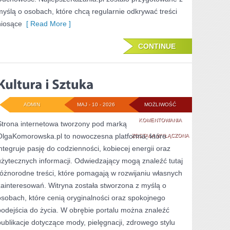
myślą o osobach, które chcą regularnie odkrywać treści
niosące
[ Read More ]
CONTINUE
ADMIN
MAJ - 10 - 2026
MOŻLIWOŚĆ
KULTURA
KOMENTOWANIA
Strona internetowa tworzony pod marką
OlgaKomorowska.pl to nowoczesna platforma, które
I
ZOSTAŁA WYŁĄCZONA
integruje pasję do codzienności, kobiecej energii oraz
SZTUKA
użytecznych informacji. Odwiedzający mogą znaleźć tutaj
różnorodne treści, które pomagają w rozwijaniu własnych
zainteresowań. Witryna została stworzona z myślą o
osobach, które cenią oryginalności oraz spokojnego
podejścia do życia. W obrębie portalu można znaleźć
publikacje dotyczące mody, pielęgnacji, zdrowego stylu