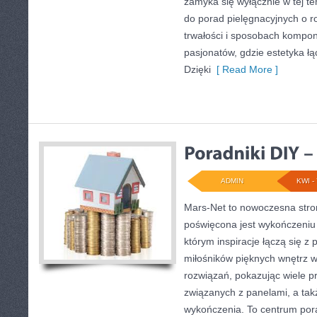
zamyka się wyłącznie w tej t
do porad pielęgnacyjnych o r
trwałości i sposobach kompon
pasjonatów, gdzie estetyka łą
Dzięki
[ Read More ]
ADMIN
KWI - 
Mars-Net to nowoczesna stron
poświęcona jest wykończeniu 
którym inspiracje łączą się z
miłośników pięknych wnętrz 
rozwiązań, pokazując wiele p
związanych z panelami, a ta
wykończenia. To centrum pora