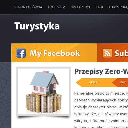
STRONA GŁÓWNA
ARCHIWUM
SPIS TREŚCI
TAGI
TURYSTYKA
ADMIN
MAJ - 
kameralne bistro to miejsce, 
osobach wybierających dobry
opisuje charakter bistro, w kt
tylko świeże, ale również tw
witryna, która może zaintere
kuchni, poszukujących przyje