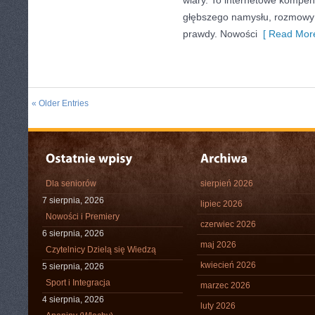
wiary. To internetowe kompen
głębszego namysłu, rozmowy
prawdy. Nowości
[ Read More
« Older Entries
Dla seniorów
sierpień 2026
7 sierpnia, 2026
lipiec 2026
Nowości i Premiery
czerwiec 2026
6 sierpnia, 2026
maj 2026
Czytelnicy Dzielą się Wiedzą
kwiecień 2026
5 sierpnia, 2026
Sport i Integracja
marzec 2026
4 sierpnia, 2026
luty 2026