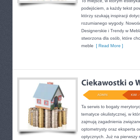
To miejsce, w którym estetyka
podejściem, a każdy tekst po
którzy szukają inspiracji doty
rozumianego wygody. Nowośc
Designerskie i Trendy w Mebla
stworzona dla osób, które ch
meble
[ Read More ]
ADMIN
KWI - 
Ta serwis to bogaty merytory
tematyce okulistycznej, w któ
zajmują zagadnienia związane 
optometrysty oraz eksperta 
optycznych. Już na pierwszy r