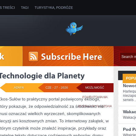
IS TREŚCI
TAGI
TURYSTYKA, PODRÓŻE
POP
Nowoś
ADMIN
CZE - 27 - 2026
MOŻLIWOŚĆ
Harlequ
niezapo
TECHNOLOGIE
KOMENTOWANIA
Ekos-Sułów to praktyczny portal poświęcony ekologii,
serwis ..
który pokazuje, że odpowiedzialność za środowisko nie
DLA
ZOSTAŁA WYŁĄCZONA
Wakac
musi oznaczać wielkich wyrzeczeń, skomplikowanych
PLANETY
Wakacje‍
decyzji ani kosztownych zmian. To internetowy zakątek, w
którym czytelnik może znaleźć inspiracje, przykłady oraz
Pod P
rzetelne teksty dotyczące codziennych wyborów, domu,
Witajci