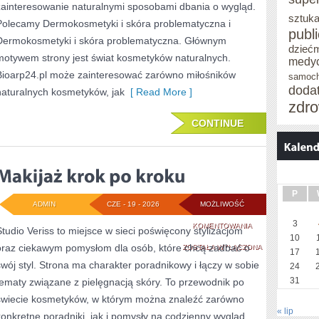
zainteresowanie naturalnymi sposobami dbania o wygląd.
sztuka
Polecamy Dermokosmetyki i skóra problematyczna i
publ
Dermokosmetyki i skóra problematyczna. Głównym
dzieć
motywem strony jest świat kosmetyków naturalnych.
medy
Bioarp24.pl może zainteresować zarówno miłośników
samoc
doda
naturalnych kosmetyków, jak
[ Read More ]
zdro
CONTINUE
P
ADMIN
CZE - 19 - 2026
MOŻLIWOŚĆ
3
MAKIJAŻ
KOMENTOWANIA
Studio Veriss to miejsce w sieci poświęcony stylizacjom
10
oraz ciekawym pomysłom dla osób, które chcą zadbać o
KROK
ZOSTAŁA WYŁĄCZONA
17
swój styl. Strona ma charakter poradnikowy i łączy w sobie
24
PO
31
tematy związane z pielęgnacją skóry. To przewodnik po
KROKU
świecie kosmetyków, w którym można znaleźć zarówno
« lip
konkretne poradniki, jak i pomysły na codzienny wygląd.