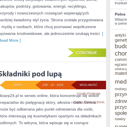
tropikal
zakupów, podróży, gotowania, energii, recyklingu,
przyrody i nowoczesnych rozwiązań wspierających
Pełne
bardziej świadomy styl życia. Strona została przygotowana
Witajcie
w pełne
z myślą o osobach, które chcą poznawać współczesne
wyzwania środowiskowe, ale jednocześnie szukają treści
[
antyki
genet
Read More ]
bud
cho
CONTINUE
comm
egzami
edukacy
mater
med
ADMIN
CZE - 20 - 2026
MOŻLIWOŚĆ
motory
SKŁADNIKI
przy
KOMENTOWANIA
Bioarp24.pl to serwis online, która koncentruje się wokół
zdro
preparatów do pielęgnacji skóry, włosów i ciała. Strona
POD
ZOSTAŁA WYŁĄCZONA
przy
może być odbierana jako punkt odniesienia dla osób,
LUPĄ
społ
które interesują się kosmetykami opartymi na składnikach
rowery 
roślinnych. To witryna, która wpisuje się w rosnące
supe