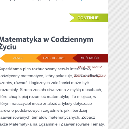
CONTINUE
ADMIN
CZE - 10 - 2026
MOŻLIWOŚĆ
MATEMATYKA
KOMENTOWANIA
SuperMatma.pl to rozbudowany serwis internetowy
poświęcony matematyce, który pokazuje, że świat liczb,
W
ZOSTAŁA WYŁĄCZONA
wzorów, równań i logicznych zależności może być
CODZIENNYM
zrozumiały. Strona została stworzona z myślą o osobach,
ŻYCIU
które chcą lepiej rozumieć matematykę. To miejsce, w
którym nauczyciel może znaleźć artykuły dotyczące
zarówno podstawowych zagadnień, jak i bardziej
zaawansowanych tematów matematycznych. Zobacz
także Matematyka na Egzaminie i Zaawansowane Tematy.