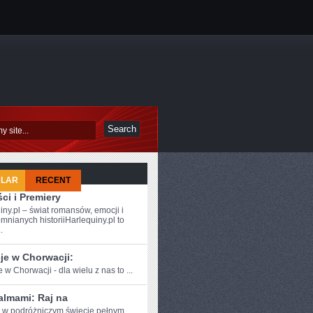
ULAR
RECENT
ci i Premiery
iny.pl – świat romansów, emocji i
mnianych historiiHarlequiny.pl to
.
je w Chorwacji:
 w ​Chorwacji - dla ⁢wielu z nas to ...
almami: Raj na
e w podróżniczym⁣ świecie pełnym