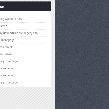
się więcej o nas
teraz
aby dowiedzieć się więcej tutaj
 szczegóły
ka.com.pl
aj, kliknij
się, dlaczego
by zobaczyć
by zobaczyć
się, dlaczego