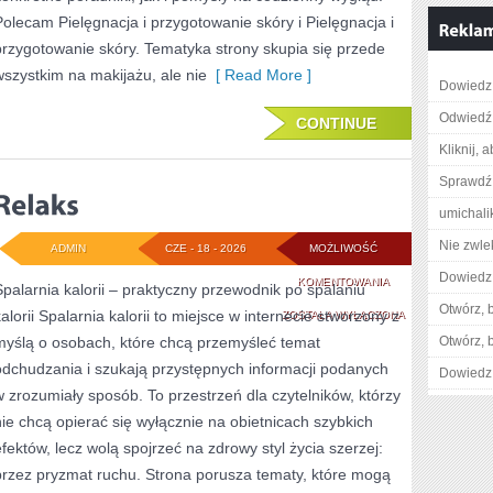
Polecam Pielęgnacja i przygotowanie skóry i Pielęgnacja i
przygotowanie skóry. Tematyka strony skupia się przede
wszystkim na makijażu, ale nie
[ Read More ]
Dowiedz 
Odwiedź 
CONTINUE
Kliknij, 
Sprawdź
umichali
Nie zwlek
ADMIN
CZE - 18 - 2026
MOŻLIWOŚĆ
Dowiedz 
RELAKS
KOMENTOWANIA
Spalarnia kalorii – praktyczny przewodnik po spalaniu
Otwórz, 
kalorii Spalarnia kalorii to miejsce w internecie stworzony z
ZOSTAŁA WYŁĄCZONA
myślą o osobach, które chcą przemyśleć temat
Otwórz, 
odchudzania i szukają przystępnych informacji podanych
Dowiedz 
w zrozumiały sposób. To przestrzeń dla czytelników, którzy
nie chcą opierać się wyłącznie na obietnicach szybkich
efektów, lecz wolą spojrzeć na zdrowy styl życia szerzej:
przez pryzmat ruchu. Strona porusza tematy, które mogą