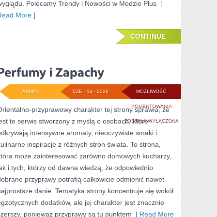
wyglądu. Polecamy Trendy i Nowości w Modzie Plus
[
Read More ]
CONTINUE
ADMIN
CZE - 14 - 2026
MOŻLIWOŚĆ
PERFUMY
KOMENTOWANIA
Orientalno-przyprawowy charakter tej strony sprawia, że
jest to serwis stworzony z myślą o osobach, które
I
ZOSTAŁA WYŁĄCZONA
odkrywają intensywne aromaty, nieoczywiste smaki i
ZAPACHY
kulinarne inspiracje z różnych stron świata. To strona,
która może zainteresować zarówno domowych kucharzy,
jak i tych, którzy od dawna wiedzą, że odpowiednio
dobrane przyprawy potrafią całkowicie odmienić nawet
najprostsze danie. Tematyka strony koncentruje się wokół
egzotycznych dodatków, ale jej charakter jest znacznie
szerszy, ponieważ przyprawy są tu punktem
[ Read More