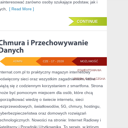
zainteresować zarówno osoby szukające podstaw, jak i
ych,
[ Read More ]
CONTINUE
ADMIN
CZE - 17 - 2026
MOŻLIWOŚĆ
CHMURA
KOMENTOWANIA
Internat.com.pl to praktyczny magazyn internetowy
poświęcony sieci oraz wszystkim zagadnieniom, które
I
ZOSTAŁA WYŁĄCZONA
wiążą się z codziennym korzystaniem z smartfona. Strona
PRZECHOWYWANI
może być pomocnym miejscem dla osób, które chcą
DANYCH
uporządkować wiedzę o świecie internetu, sieci
bezprzewodowych, światłowodów, 5G, chmury, hostingu,
cyberbezpieczeństwa oraz domowych rozwiązań
technologicznych. Nowości na stronie: Internet Radiowy i
Satelitarny i Poradniki Użytkownika. To serwis, w którym