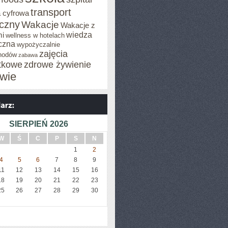
transport
 cyfrowa
iczny
Wakacje
Wakacje z
wiedza
mi
wellness w hotelach
czna
wypożyczalnie
zajęcia
hodów
zabawa
tkowe
zdrowe żywienie
wie
SIERPIEŃ 2026
W
Ś
C
P
S
N
1
2
4
5
6
7
8
9
11
12
13
14
15
16
18
19
20
21
22
23
25
26
27
28
29
30