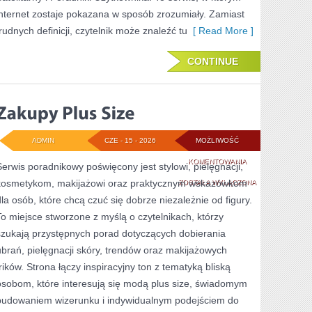
internet zostaje pokazana w sposób zrozumiały. Zamiast
trudnych definicji, czytelnik może znaleźć tu
[ Read More ]
CONTINUE
ADMIN
CZE - 15 - 2026
MOŻLIWOŚĆ
ZAKUPY
KOMENTOWANIA
Serwis poradnikowy poświęcony jest stylowi, pielęgnacji,
kosmetykom, makijażowi oraz praktycznym wskazówkom
PLUS
ZOSTAŁA WYŁĄCZONA
dla osób, które chcą czuć się dobrze niezależnie od figury.
SIZE
To miejsce stworzone z myślą o czytelnikach, którzy
szukają przystępnych porad dotyczących dobierania
ubrań, pielęgnacji skóry, trendów oraz makijażowych
trików. Strona łączy inspiracyjny ton z tematyką bliską
osobom, które interesują się modą plus size, świadomym
budowaniem wizerunku i indywidualnym podejściem do