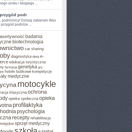
nego uroku i błogiego ...
 przygód podr
, ⁤podróżnicy! Dzisiaj ‌zabieram​ Was
 przygód podróże ...
badania
asertywność
yczne
biotechnologia
ownictwo
car sharing
roby
e-
diagnostyka
dieta
erce
edukacja turystyczna
genetyka
ny
farmacja
gry
hotele butikowe
korepetycje
jne
iały medyczne
motocykle
ycyna
ochrona
zacja klasyczna
rody
opieka
opieka społeczna
profilaktyka
wotna
chodnia
psychologia
eczna
recepty
rehabilitacja
sprzęt medyczny
miejskie
szkoła
rfoods
szpital