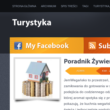
STRONA GŁÓWNA
ARCHIWUM
SPIS TREŚCI
TAGI
TURYSTYKA
ADMIN
KWI - 
JemWegańsko to przestrzeń, 
zamiłowania do gotowania w 
podejścia do codziennego odż
której aromat spotyka się z pr
pokazują, że kuchnia wegańs
świeża i jednocześnie wartoś